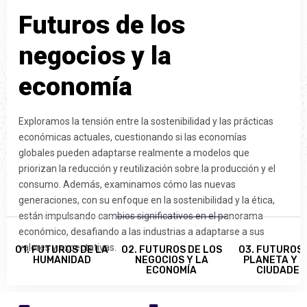
F
u
t
u
r
o
s
d
e
l
o
s
n
e
g
o
c
i
o
s
y
l
a
e
c
o
n
o
m
í
a
Exploramos la tensión entre la sostenibilidad y las prácticas
económicas actuales, cuestionando si las economías
globales pueden adaptarse realmente a modelos que
priorizan la reducción y reutilización sobre la producción y el
consumo. Además, examinamos cómo las nuevas
generaciones, con su enfoque en la sostenibilidad y la ética,
están impulsando cambios significativos en el panorama
económico, desafiando a las industrias a adaptarse a sus
valores y expectativas.
01. FUTUROS DE LA
02. FUTUROS DE LOS
03. FUTUROS 
HUMANIDAD
NEGOCIOS Y LA
PLANETA Y 
ECONOMÍA
CIUDADES