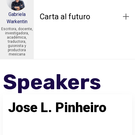
Gabriela
Carta al futuro
Warkentin
Escritora, docente,
investigadora,
académica,
traductora,
guionista y
productora
mexicana
Speakers
J
o
s
e
L
.
P
i
n
h
e
i
r
o